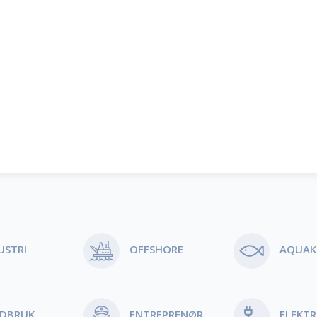
USTRI
OFFSHORE
AQUAK
NDBRUK
ENTREPRENØR
ELEKTR