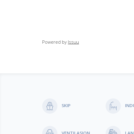
Powered by
Issuu
Produktområder
SKIP
IND
VENTILASJON
LA