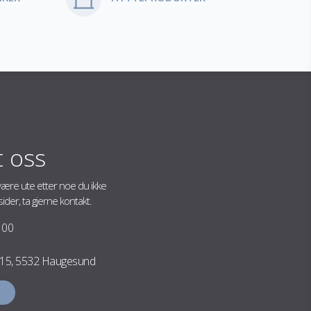
t oss
ære ute etter noe du ikke
ider, ta gjerne kontakt.
 00
 15, 5532 Haugesund