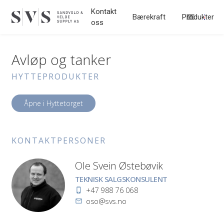
Hopp til innhold
Kontakt
Bærekraft
Produkter
oss
Avløp og tanker
HYTTEPRODUKTER
Åpne i Hyttetorget
KONTAKT­PERSONER
Ole Svein Østebøvik
Stilling
TEKNISK SALGSKONSULENT
Telefon
+47 988 76 068
E-
oso@svs.no
post