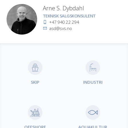
Arne S. Dybdahl
Stilling
TEKNISK SALGSKONSULENT
Telefon
+47 940 22 294
E-
asd@svs.no
post
Produktområder
SKIP
INDUSTRI
OFFSHORE
AQUAKULTUR