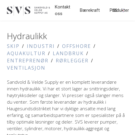
Hopp til innhold
Kontakt
Bærekraft
Produkter
oss
Hydraulikk
SKIP
INDUSTRI
OFFSHORE
AQUAKULTUR
LANDBRUK
ENTREPRENØR
RØRLEGGER
VENTILASJON
Sandvold & Velde Supply er en komplett leverandøre
innen hydraulikk. Vi har et stort lager av snittringsdeler,
høytrykksdeler og slanger. Vi presser også slanger mens
du venter. Som første leverandør av hydraulikk i
Haugesundsdistriktet har vi dyktige ansatte med lang
erfaring, og samarbeidspartnere som er spesialister på å
tilby optimale løsninger og deler. SVS leverer pumper,
ventiler, sylindrer, motorer, hydraulikk-aggregat og