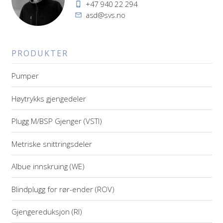
Telefon
+47 940 22 294
E-
asd@svs.no
post
PRODUKTER
Pumper
Høytrykks gjengedeler
Plugg M/BSP Gjenger (VSTI)
Metriske snittringsdeler
Albue innskruing (WE)
Blindplugg for rør-ender (ROV)
Gjengereduksjon (RI)