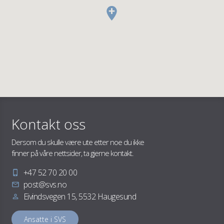
Kontakt oss
Dersom du skulle være ute etter noe du ikke
finner på våre nettsider, ta gjerne kontakt.
Telefon
+47 52 70 20 00
E-
post@svs.no
post
Adresse
Eivindsvegen 15, 5532 Haugesund
Ansatte i SVS