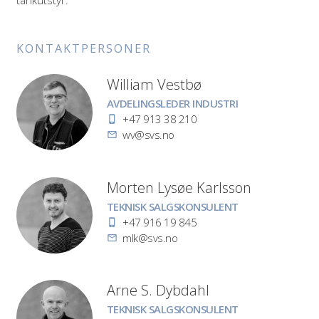
tankutstyr.
KONTAKT­PERSONER
William Vestbø
Stilling
AVDELINGSLEDER INDUSTRI
Telefon
+47 913 38 210
E-
wv@svs.no
post
Morten Lysøe Karlsson
Stilling
TEKNISK SALGSKONSULENT
Telefon
+47 916 19 845
E-
mlk@svs.no
post
Arne S. Dybdahl
Stilling
TEKNISK SALGSKONSULENT