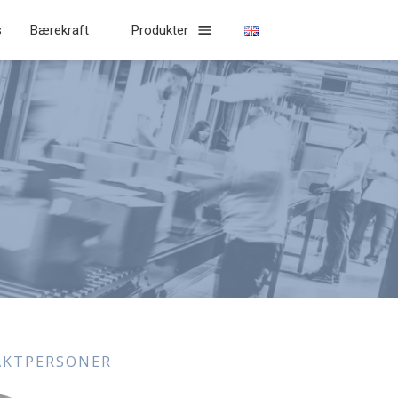
s
Bærekraft
Produkter
KT­PERSONER