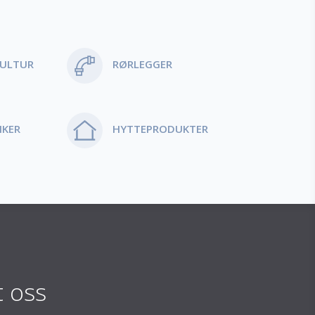
ULTUR
RØRLEGGER
IKER
HYTTEPRODUKTER
t oss