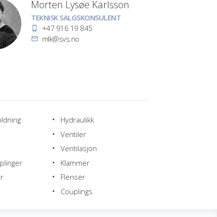
Morten Lysøe Karlsson
Stilling
TEKNISK SALGSKONSULENT
Telefon
+47 916 19 845
E-
mlk@svs.no
post
oldning
Hydraulikk
Ventiler
Ventilasjon
plinger
Klammer
r
Flenser
Couplings