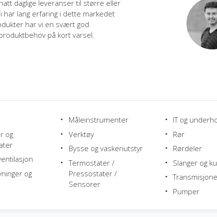
att daglige leveranser til større eller
Vi har lang erfaring i dette markedet
odukter har vi en svært god
produktbehov på kort varsel.
Måleinstrumenter
IT og underh
r og
Verktøy
Rør
ater
Bysse og vaskeriutstyr
Rørdeler
entilasjon
Termostater /
Slanger og ku
yninger og
Pressostater /
Transmisjone
Sensorer
Pumper