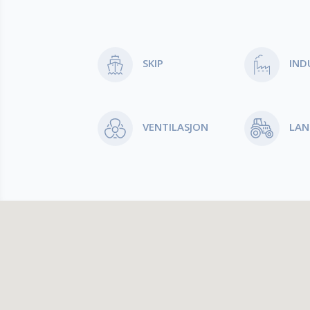
Produktområder
SKIP
IND
VENTILASJON
LA