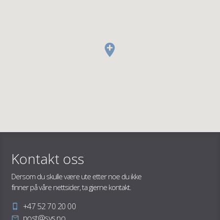
Kontakt oss
Dersom du skulle være ute etter noe du ikke
finner på våre nettsider, ta gjerne kontakt.
Telefon
+47 52 70 20 00
E-
post@svs.no