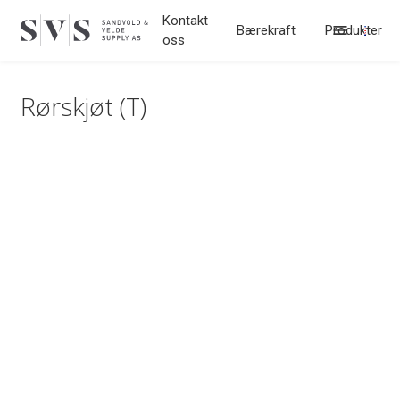
Hopp til innhold
Kontakt
Bærekraft
Produkter
oss
Rørskjøt (T)