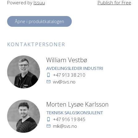
Powered by
Issuu
Publish for Free
Åpne i produktkatalogen
KONTAKT­PERSONER
William Vestbø
Stilling
AVDELINGSLEDER INDUSTRI
Telefon
+47 913 38 210
E-
wv@svs.no
post
Morten Lysøe Karlsson
Stilling
TEKNISK SALGSKONSULENT
Telefon
+47 916 19 845
E-
mlk@svs.no
post