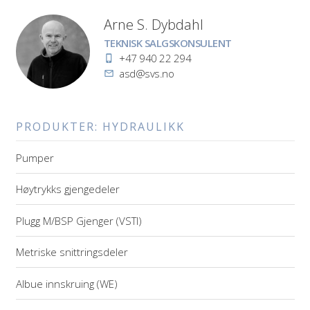
Arne S. Dybdahl
Stilling
TEKNISK SALGSKONSULENT
Telefon
+47 940 22 294
E-
asd@svs.no
post
PRODUKTER:
HYDRAULIKK
Pumper
Høytrykks gjengedeler
Plugg M/BSP Gjenger (VSTI)
Metriske snittringsdeler
Albue innskruing (WE)