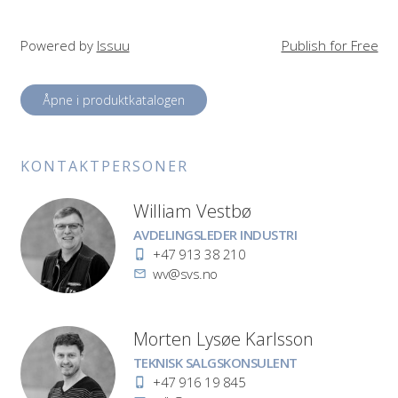
Powered by
Issuu
Publish for Free
Åpne i produktkatalogen
KONTAKT­PERSONER
William Vestbø
Stilling
AVDELINGSLEDER INDUSTRI
Telefon
+47 913 38 210
E-
wv@svs.no
post
Morten Lysøe Karlsson
Stilling
TEKNISK SALGSKONSULENT
Telefon
+47 916 19 845