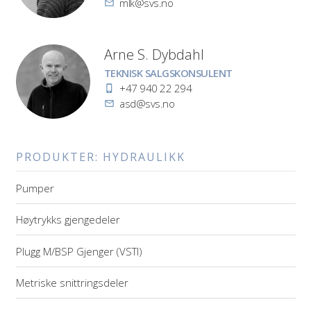
E-
mlk@svs.no
post
Arne S. Dybdahl
Stilling
TEKNISK SALGSKONSULENT
Telefon
+47 940 22 294
E-
asd@svs.no
post
PRODUKTER:
HYDRAULIKK
Pumper
Høytrykks gjengedeler
Plugg M/BSP Gjenger (VSTI)
Metriske snittringsdeler